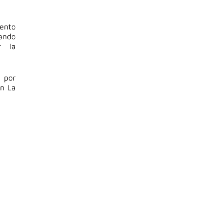
vento
ando
r la
, por
en La