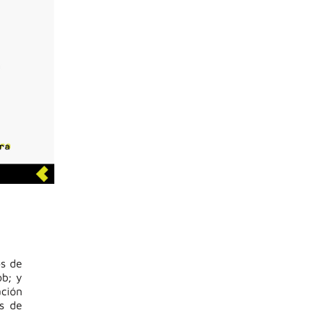
os de
ob; y
ación
as de