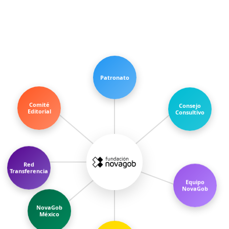
Patronato
Comité
Consejo
Editorial
Consultivo
Red
Transferencia
Equipo
NovaGob
NovaGob
México