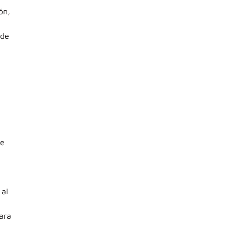
ón,
 de
ue
 al
ara