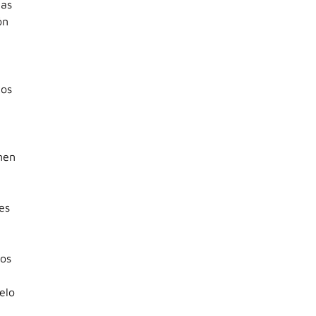
nas
ón
tos
nen
es
los
elo