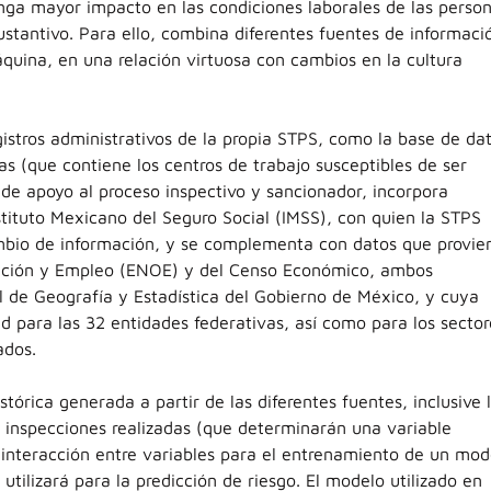
enga mayor impacto en las condiciones laborales de las perso
ustantivo. Para ello, combina diferentes fuentes de informaci
quina, en una relación virtuosa con cambios en la cultura
gistros administrativos de la propia STPS, como la base de da
s (que contiene los centros de trabajo susceptibles de ser
 de apoyo al proceso inspectivo y sancionador, incorpora
stituto Mexicano del Seguro Social (IMSS), con quien la STPS
ambio de información, y se complementa con datos que provie
ación y Empleo (ENOE) y del Censo Económico, ambos
al de Geografía y Estadística del Gobierno de México, y cuya
d para las 32 entidades federativas, así como para los sector
ados.
stórica generada a partir de las diferentes fuentes, inclusive 
 inspecciones realizadas (que determinarán una variable
 interacción entre variables para el entrenamiento de un mod
tilizará para la predicción de riesgo. El modelo utilizado en