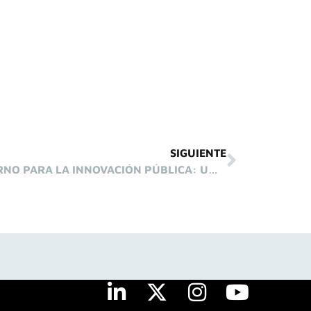
SIGUIENTE
LABORATORIOS DE GOBIERNO PARA LA INNOVACIÓN PÚBLICA: UN ESTUDIO COMPARADO DE LAS EXPERIENCIAS AMERICANAS Y EUROPEAS