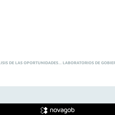
INTERNET Y DISCAPACIDAD. UN ANÁLISIS DE LAS OPORTUNIDADES Y DE LOS DESAFÍOS DE LAS REDES SOCIALES DIGITALES EN EL ÁMBITO DE LA DISCAPACIDAD