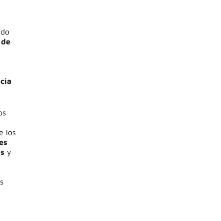
ado
 de
ncia
os
e los
es
as
y
s