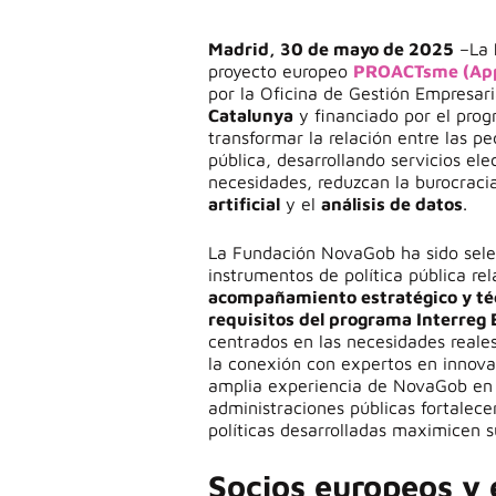
Madrid, 30 de mayo de 2025
–La
proyecto europeo
PROACTsme (Appl
por la Oficina de Gestión Empresar
Catalunya
y financiado por el pro
transformar la relación entre las 
pública, desarrollando servicios ele
necesidades, reduzcan la burocraci
artificial
y el
análisis de datos
.
La Fundación NovaGob ha sido sele
instrumentos de política pública re
acompañamiento estratégico y té
requisitos del programa Interreg
centrados en las necesidades reales
la conexión con expertos en innova
amplia experiencia de NovaGob en p
administraciones públicas fortalec
políticas desarrolladas maximicen su
Socios europeos y 