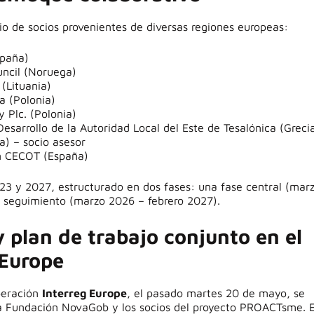
 de socios provenientes de diversas regiones europeas:
spaña)
ncil (Noruega)
 (Lituania)
a (Polonia)
Plc. (Polonia)
sarrollo de la Autoridad Local del Este de Tesalónica (Greci
da) – socio asesor
ón CECOT (España)
023 y 2027, estructurado en dos fases: una fase central (mar
e seguimiento (marzo 2026 – febrero 2027).
 plan de trabajo conjunto en el
 Europe
operación
Interreg Europe
, el pasado martes 20 de mayo, se
la Fundación NovaGob y los socios del proyecto PROACTsme. 