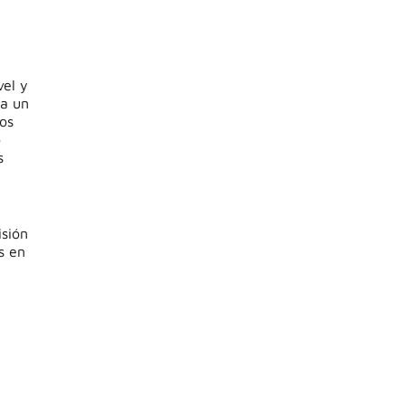
vel y
na un
os
o
s
isión
s en