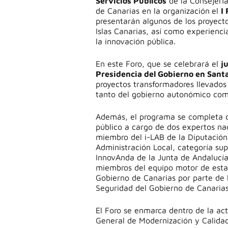
Servicios Públicos
de la Consejería
de Canarias en la organización
el
I
presentarán algunos de los proyect
Islas Canarias, así como experienc
la innovación pública.
En este Foro, que se celebrará el
j
Presidencia del Gobierno en Santa
proyectos transformadores llevados a
tanto del gobierno autonómico com
Además, el programa se completa co
público a cargo de dos expertos n
miembro del i-LAB de la Diputación
Administración Local, categoría sup
InnovAnda de la Junta de Andalucí
miembros del equipo motor de esta 
Gobierno de Canarias por parte de l
Seguridad del Gobierno de Canaria
El Foro se enmarca dentro de la ac
General de Modernización y Calidad 