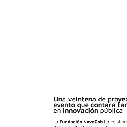
Una veintena de proyec
evento que contará tam
en innovación pública
La
Fundación NovaGob
ha colabor