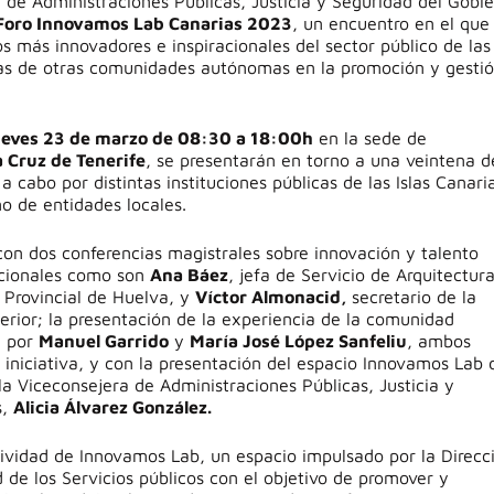
 de Administraciones Públicas, Justicia y Seguridad del Gobi
 Foro Innovamos Lab Canarias 2023
, un encuentro en el que
os
más
innovadores e inspiracionales del sector público de las
ias de otras comunidades autónomas en la promoción y gesti
ueves 23 de marzo de 08:30 a 18:00h
en la sede de
 Cruz de Tenerife
, se presentarán en torno a una veintena d
 cabo por distintas instituciones públicas de las Islas Canari
o de entidades locales.
n dos conferencias magistrales sobre innovación y talento
acionales como son
Ana Báez
, jefa de Servicio de Arquitectur
 Provincial de Huelva, y
Víctor Almonacid,
secretario de la
erior; la presentación de la experiencia de la comunidad
a por
Manuel Garrido
y
María José López Sanfeliu
, ambos
iniciativa, y con la presentación del espacio Innovamos Lab 
a Viceconsejera de Administraciones Públicas, Justicia y
s,
Alicia Álvarez González.
tividad de Innovamos Lab, un espacio impulsado por la Direcc
de los Servicios públicos con el objetivo de promover y