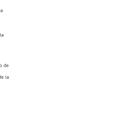
ba
la
o de
de la