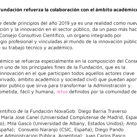
 Fundación refuerza la colaboración con el ámbito académi
 desde principios del año 2019 ya es una realidad como nue
ción y la innovación en el sector público, da un paso más hac
 Consejo Consultivo Científico, un órgano integrado por
gio profesional y vinculadas al mundo de la innovación públi
e su trabajo técnico y académico.
émico se refuerza especialmente en la composición del Cons
on uno de los principales fines de la Fundación, que es la
innovación en el que participen todos aquellos actores clave
 privado, ámbito académico y sociedad civil) que puedan apor
lor público que sirva para transformar la Administración y
rometida, fácil y humana,
retos
definidos por la comunidad de
entífico de la Fundación NovaGob: Diego Barría Traverso
; María José Canel (Universidad Complutense de Madrid, Espa
o); Mila Gascó (Universidad de Albany, Estados Unidos); Anto
España); Consuelo Naranjo (CSIC, España); Diego Pando
de Administración Pública, Argentina); Juan Carlos Pasco