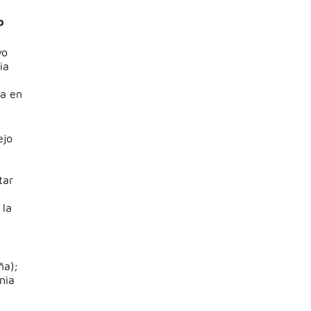
co
vo
ia
ca en
ejo
tar
 la
ña);
nia