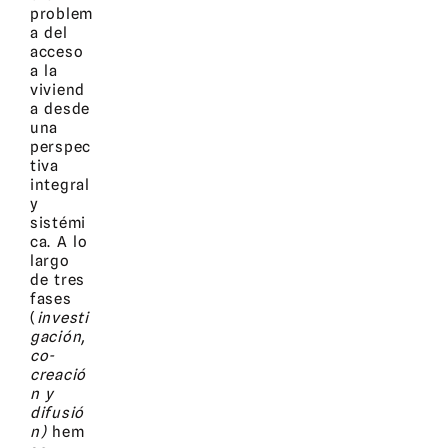
problem
a del
acceso
a la
viviend
a desde
una
perspec
tiva
integral
y
sistémi
ca.
A lo
largo
de tres
fases
(
investi
gación,
co-
creació
n y
difusió
n)
hem