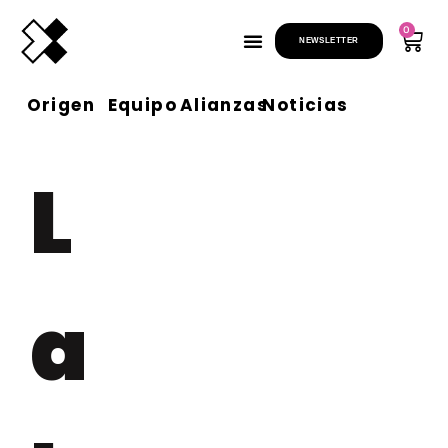
0
NEWSLETTER
Origen
Equipo
Alianzas
Noticias
L
a