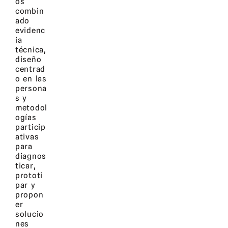
os
combin
ado
evidenc
ia
técnica,
diseño
centrad
o en las
persona
s y
metodol
ogías
particip
ativas
para
diagnos
ticar,
prototi
par y
propon
er
solucio
nes