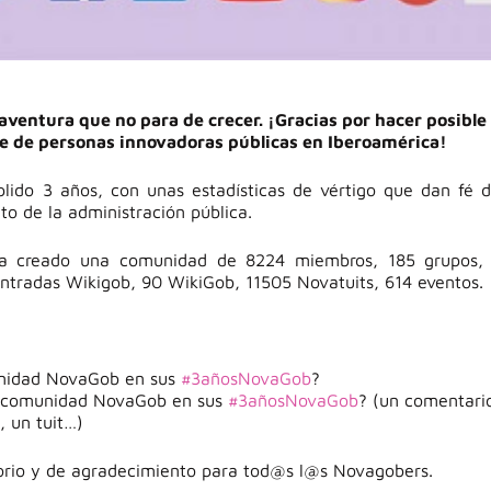
ventura que no para de crecer. ¡Gracias por hacer posible 
 de personas innovadoras públicas en Iberoamérica!
ido 3 años, con unas estadísticas de vértigo que dan fé 
o de la administración pública.
a creado una comunidad de 8224 miembros, 185 grupos, 
ntradas Wikigob, 90 WikiGob, 11505 Novatuits, 614 eventos.
unidad NovaGob en sus
#3añosNovaGob
?
la comunidad NovaGob en sus
#3añosNovaGob
? (un comentari
, un tuit…)
torio y de agradecimiento para tod@s l@s Novagobers.