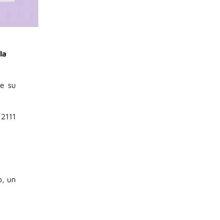
la
de su
2111
o, un