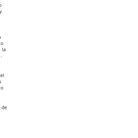
o
y
a
to
 la
.
el
s
to
a de