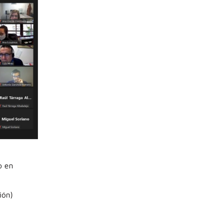
o en
e
ión)