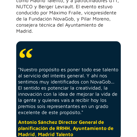
como
Madrid Talento
, y a patrocinadores
GTT
,
NUTCO
y Berger
Levrault
. El evento estuvo
conducido por
Máximo Fraile
, vicepresidente
de la Fundación
NovaGob
, y
Pilar Moreno
,
consejera técnica del Ayuntamiento de
Madrid.
"Nuestro propósito es poner todo ese talento
al servicio del interés general. Y ahí nos
sentimos muy identificados con NovaGob...
El sentido es potenciar la creatividad, la
innovación con la idea de mejorar la vida de
la gente y quienes vais a recibir hoy los
premios sois representantes en un grado
excelente de este propósito."
Antonio Sánchez Director General de
planificación de RRHH, Ayuntamiento de
Madrid, Madrid Talento