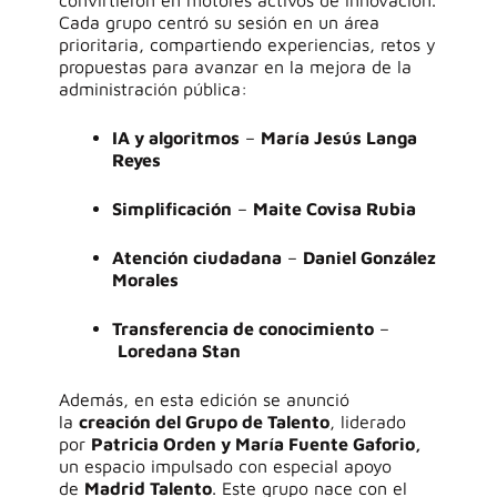
convirtieron en motores activos de innovación.
Cada grupo centró su sesión en un área
prioritaria, compartiendo experiencias, retos y
propuestas para avanzar en la mejora de la
administración pública:
IA y algoritmos
–
María Jesús Langa
Reyes
Simplificación
–
Maite Covisa Rubia
Atención ciudadana
–
Daniel González
Morales
Transferencia de conocimiento
–
Loredana Stan
Además, en esta edición se anunció
la
creación del Grupo de Talento
, liderado
por
Patricia Orden
y
María Fuente
Gaforio
,
un espacio impulsado con especial apoyo
de
Madrid Talento
. Este grupo nace con el