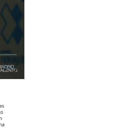
as
ño
n
una