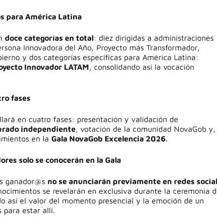
os para América Latina
on
doce categorías en total
: diez dirigidas a administraciones
Persona Innovadora del Año, Proyecto más Transformador,
ierno y dos categorías específicas para América Latina:
oyecto Innovador LATAM
, consolidando así la vocación
ro fases
llará en cuatro fases: presentación y validación de
urado independiente
, votación de la comunidad NovaGob y,
cimientos en la
Gala NovaGob Excelencia 2026
.
ores solo se conocerán en la Gala
los ganador@s
no se anunciarán previamente en redes socia
onocimientos se revelarán en exclusiva durante la ceremonia d
do así el valor del momento presencial y la emoción de un
para estar allí.