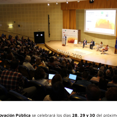
novación Pública
se celebrará los días
28, 29 y 30
del próxim