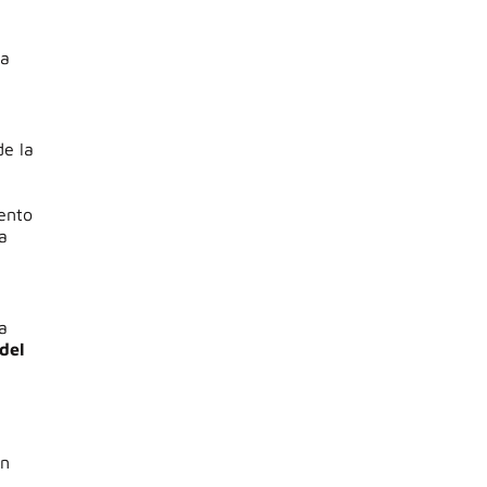
la
de la
vento
a
a
del
un