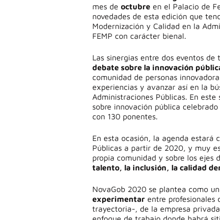
mes de
octubre
en el Palacio de F
novedades de esta edición que tend
Modernización y Calidad en la Admi
FEMP con carácter bienal.
Las sinergias entre dos eventos de
debate sobre la innovación públic
comunidad de personas innovadoras
experiencias y avanzar así en la bú
Administraciones Públicas. En este
sobre innovación pública celebrado
con 130 ponentes.
En esta ocasión, la agenda estará 
Públicas a partir de 2020, y muy es
propia comunidad y sobre los ejes 
talento, la inclusión, la calidad d
NovaGob 2020 se plantea como u
experimentar
entre profesionales 
trayectoria-, de la empresa privada
enfoque de trabajo donde habrá siti