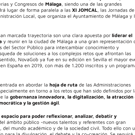
erias y Congresos de
Málaga
, siendo una de las grandes
rá lugar de forma paralela a las
XI JOMCAL
, las Jornadas de
nistración Local, que organiza el Ayuntamiento de Málaga y 
 tan marcada trayectoria son una clara apuesta por
liderar el
a
y reunir en la ciudad de Málaga a una gran representación 
 del Sector Público para intercambiar conocimiento y
squeda de soluciones a los complejos retos que afrontan las
 sentido, NovaGob ya fue en su edición en Sevilla el mayor e
 en España en 2019, con más de 1.200 inscritos y un program
centrada en abordar la
hoja de ruta
de las Administraciones
pecialmente en torno a los retos que han sido definidos por l
de la
gobernanza innovadora, la digitalización, la atracción 
emocrática y la gestión ágil
.
n
espacio para poder reflexionar, analizar, debatir y
del ámbito público -nuevos talentos y referentes con gran
, del mundo académico y de la sociedad civil. Todo ello con 
o para la divulgación, el debate y la co-creación
.
Se seguirá