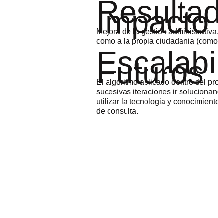
Resultad
Impacto
Mejora de la gestión administrativa
como a la propia ciudadania (como 
Escalabi
Futuros
El algoritmo aplicado dentro del pro
sucesivas iteraciones ir solucionan
utilizar la tecnologia y conocimien
de consulta.