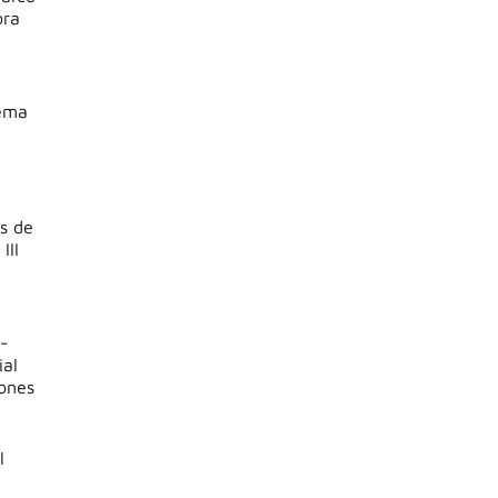
ora
tema
as de
III
-
ial
iones
l