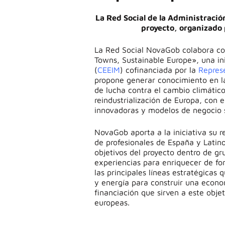
La Red Social de la Administració
proyecto, organizado
La Red Social NovaGob colabora co
Towns, Sustainable Europe», una in
(
CEEIM
) cofinanciada por la
Repres
propone generar conocimiento en la 
de lucha contra el cambio climático
reindustrialización de Europa, con 
innovadoras y modelos de negocio s
NovaGob aporta a la iniciativa su r
de profesionales de España y Latin
objetivos del proyecto dentro de g
experiencias para enriquecer de f
las principales líneas estratégicas
y energía para construir una econom
financiación que sirven a este obje
europeas.