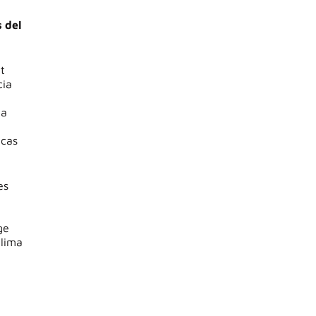
 del
t
cia
ia
icas
es
ge
clima